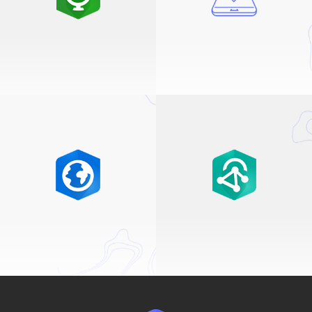
DONNÉES ET CARTES
APPLICATIONS POUR OPTIMISER
SÉLECTIONNÉES
L'EFFICACITÉ
ArcGIS Living
Field operations
Atlas of the World
ANALYSE ET CARTOGRAPHIE
ANALYSEZ LES DONNÉES EN
AVANCÉES
TEMPS RÉEL ET LES BIG DATA