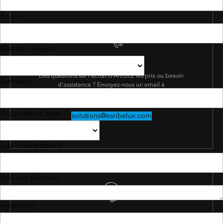
Email
Country / Region
Écrivez-nous
Des questions sur l'achat d'ArcGIS, les prix ou besoin
Company
d'assistance ? Envoyez-nous un email à
solutions@esribelux.com
Organization Type
solutions@esribelux.com
Job Title
(optional)
How can Esri help?
Telephone
Contactez le support client