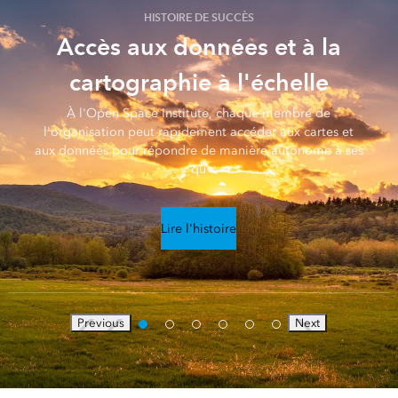
HISTOIRE DE SUCCÈS
Accès aux données et à la
cartographie à l'échelle
À l'Open Space Institute, chaque membre de
l'organisation peut rapidement accéder aux cartes et
aux données pour répondre de manière autonome à ses
qu
Lire l'histoire
Previous
Next