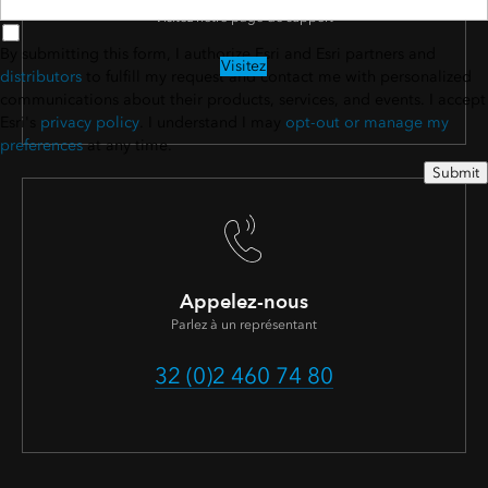
Visitez notre page de support
By submitting this form, I authorize Esri and Esri partners and
Visitez
distributors
to fulfill my request and contact me with personalized
communications about their products, services, and events. I accept
Esri's
privacy policy
. I understand I may
opt-out or manage my
preferences
at any time.
Submit
Appelez-nous
Parlez à un représentant
32 (0)2 460 74 80