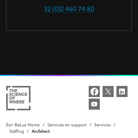
32 (0)2 460 74 80
Esri BeLux Home
/
Services en support
/
Services
/
Architect
Staffing
/