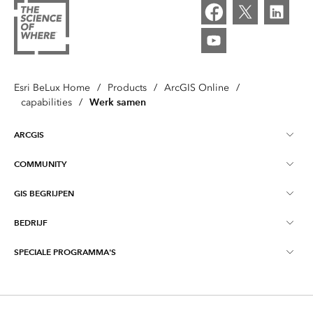
Esri BeLux Home
/
Products
/
ArcGIS Online
/
Werk samen
capabilities
/
ARCGIS
COMMUNITY
Over ArcGIS
GIS BEGRIJPEN
Online Communities
ArcGIS Online
BEDRIJF
Wat is GIS?
Evenementen
ArcGIS Pro
SPECIALE PROGRAMMA'S
Over Esri BeLux
Locatie-intelligentie
Blog
ArcGIS Enterprise
ArcGIS voor Persoonlijk Gebruik
Contact
Opleiding
ArcGIS Developers