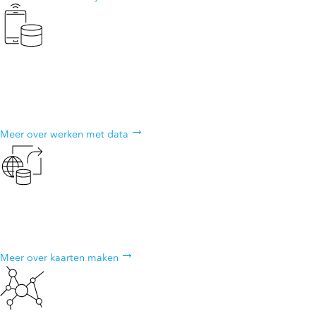
Werk met eigen data
Breng uw gegevens naar een krachtig systeem dat geo-informatie
toevoegt, host en schaalbaar maakt.
Meer over werken met data
Maak kaarten
Maak mooie interactieve visualisaties.
Meer over kaarten maken