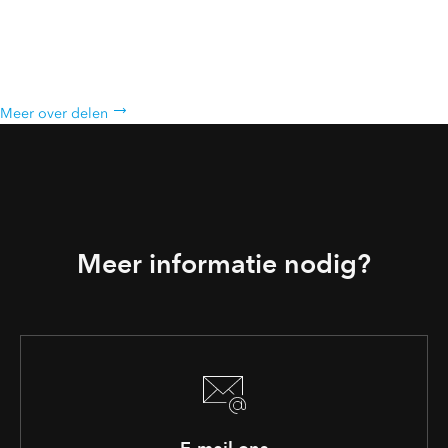
Delen
Deel uw kaarten en apps met specifieke groepen of met iedereen.
Maak webapps voor een gerichte en interactieve ervaring.
Meer over delen
Meer informatie nodig?