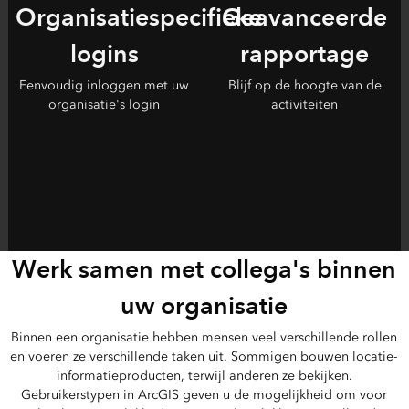
Organisatiespecifieke
Geavanceerde
logins
rapportage
Eenvoudig inloggen met uw
Blijf op de hoogte van de
organisatie's login
activiteiten
Werk samen met collega's binnen
uw organisatie
Binnen een organisatie hebben mensen veel verschillende rollen
en voeren ze verschillende taken uit. Sommigen bouwen locatie-
informatieproducten, terwijl anderen ze bekijken.
Gebruikerstypen in ArcGIS geven u de mogelijkheid om voor