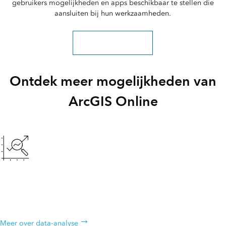
gebruikers mogelijkheden en apps beschikbaar te stellen die
aansluiten bij hun werkzaamheden.
Ontdek gebruikerstypen
Ontdek meer mogelijkheden van
ArcGIS Online
Analyseer data
Begrijp uw gegevens in de context van locatie met behulp van
intuïtieve analysetools.
Meer over data-analyse