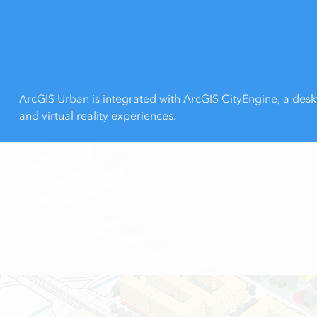
ArcGIS Urban is integrated with ArcGIS CityEngine, a desk
and virtual reality experiences.