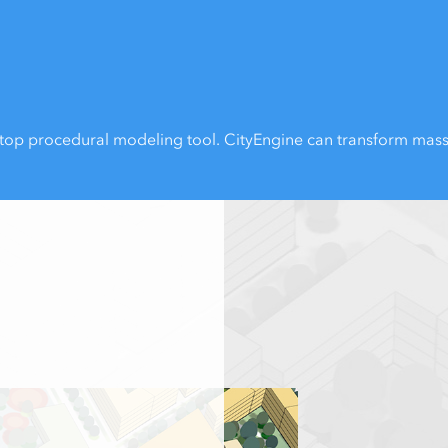
top procedural modeling tool. CityEngine can transform massin