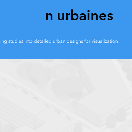
n urbaines
g studies into detailed urban designs for visualization