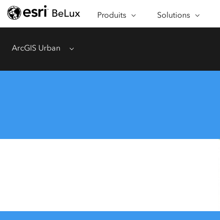
À PROPOS D'ARCGIS
SECTEURS D'ACTIV
Produits
Solutions
APPLICATIONS
FONCTIONNALITÉ
ArcGIS Urban
Menu
PROGRAMMES SPÉCIAUX