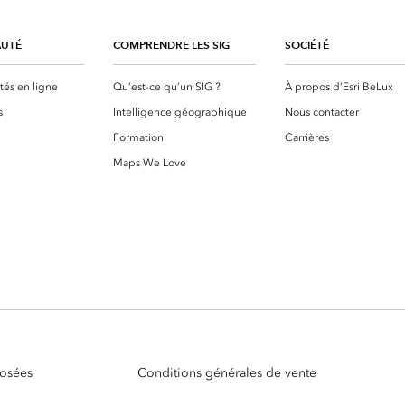
UTÉ
COMPRENDRE LES SIG
SOCIÉTÉ
s en ligne
Qu’est-ce qu’un SIG ?
À propos d’Esri BeLux
s
Intelligence géographique
Nous contacter
Formation
Carrières
Maps We Love
posées
Conditions générales de vente