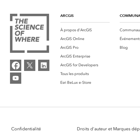
ARCGIS
COMMUNA
À propos d'ArcGIS
Communauté
ArcGIS Online
Événement
ArcGIS Pro
Blog
ArcGIS Enterprise
ArcGIS for Developers
Tous les produits
Esri BeLux e-Store
Confidentialité
Droits d'auteur et Marques dé