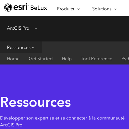
À PROPOS D'ARCGIS
SECTEURS D'ACTIV
Produits
Solutions
APPLICATIONS
FONCTIONNALITÉ
ArcGIS Pro
Menu
PROGRAMMES SPÉCIAUX
Ressources
Home
Get Started
Help
Tool Reference
Pyt
Ressources
Développer son expertise et se connecter à la communauté
ArcGIS Pro