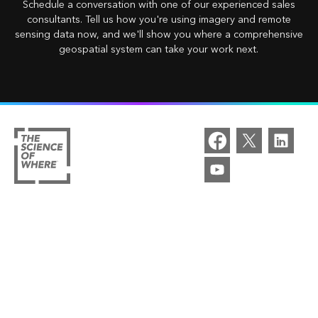
Schedule a conversation with one of our experienced sales
consultants. Tell us how you're using imagery and remote
sensing data now, and we'll show you where a comprehensive
geospatial system can take your work next.
/
/
/
Esri BeLux Home
Solutions
capabilities
/
/
Imagery and Remote Sensing
capabilities
/
Analyse en AI
Cultivating Sustainable Forests with Satellite Imagery
Analysis
ARCGIS