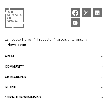
/
/
/
Esri BeLux Home
Products
arcgis-enterprise
Newsletter
ARCGIS
COMMUNITY
Over ArcGIS
GIS BEGRIJPEN
Online Communities
ArcGIS Online
BEDRIJF
Wat is GIS?
Evenementen
ArcGIS Pro
SPECIALE PROGRAMMA'S
Over Esri BeLux
Locatie-intelligentie
Blog
ArcGIS Enterprise
ArcGIS voor Persoonlijk Gebruik