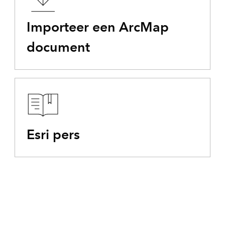
Importeer een ArcMap
document
Esri pers
Wacht niet om over te stappen
ArcGIS Desktop wordt alleen ondersteund tot 1 maart 2026.