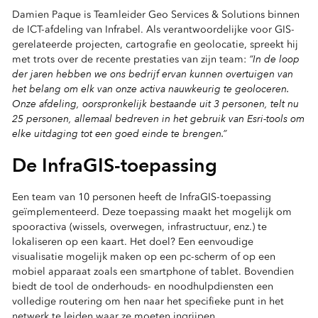
Damien Paque is Teamleider Geo Services & Solutions binnen
de ICT-afdeling van Infrabel. Als verantwoordelijke voor GIS-
gerelateerde projecten, cartografie en geolocatie, spreekt hij
“In de loop
met trots over de recente prestaties van zijn team:
der jaren hebben we ons bedrijf ervan kunnen overtuigen van
het belang om elk van onze activa nauwkeurig te geoloceren.
Onze afdeling, oorspronkelijk bestaande uit 3 personen, telt nu
25 personen, allemaal bedreven in het gebruik van Esri-tools om
elke uitdaging tot een goed einde te brengen.”
De InfraGIS-toepassing
Een team van 10 personen heeft de InfraGIS-toepassing
geïmplementeerd. Deze toepassing maakt het mogelijk om
spooractiva (wissels, overwegen, infrastructuur, enz.) te
lokaliseren op een kaart. Het doel? Een eenvoudige
visualisatie mogelijk maken op een pc-scherm of op een
mobiel apparaat zoals een smartphone of tablet. Bovendien
biedt de tool de onderhouds- en noodhulpdiensten een
volledige routering om hen naar het specifieke punt in het
netwerk te leiden waar ze moeten ingrijpen.