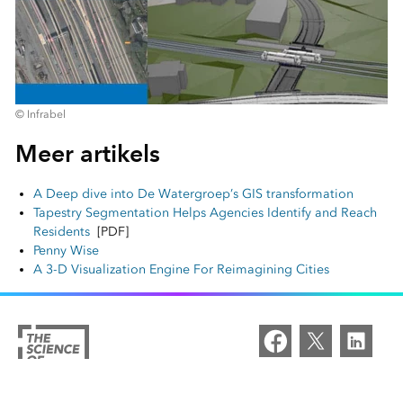
© Infrabel
Meer artikels
A Deep dive into De Watergroep’s GIS transformation
Tapestry Segmentation Helps Agencies Identify and Reach
Residents
[PDF]
Penny Wise
A 3-D Visualization Engine For Reimagining Cities