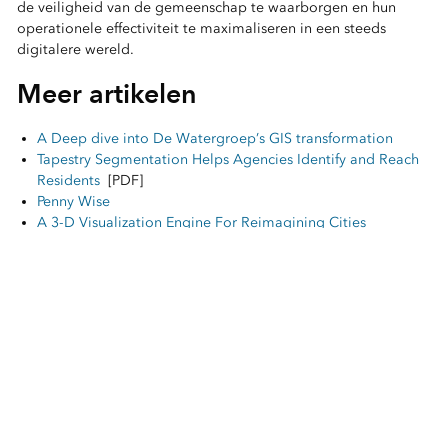
de veiligheid van de gemeenschap te waarborgen en hun
operationele effectiviteit te maximaliseren in een steeds
digitalere wereld.
Meer artikelen
A Deep dive into De Watergroep’s GIS transformation
Tapestry Segmentation Helps Agencies Identify and Reach
Residents
[PDF]
Penny Wise
A 3-D Visualization Engine For Reimagining Cities
Esri BeLux Home
/
Customer Cases
/
Brandweer Zone Antwerpen: innovatie in actie