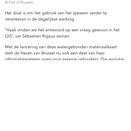
© Port of Brussels
Het doel is om het gebruik van het systeem verder te
verankeren in de dagelijkse werking.
“Vaak vinden we het antwoord op een vraag gewoon in het
GIS”, vat Sébastien Rigaux samen.
Met de lancering van deze watergebonden materiaalkaart
stelt de Haven van Brussel nu ook een deel van haar
informatiesysteem open voor externe gebruikers. Die evolutie
illustreert hoe GIS steeds meer uitgroeit tot een strategisch
instrument voor het structureren van logistieke stromen en het
ondersteunen van ruimtelijke besluitvorming, met een
duurzamere stedelijke logistiek als resultaat.
Link naar de applicatie:
Logistique fluviale dans le secteur construction -
Binnenvaartlogistiek in de bouwsector