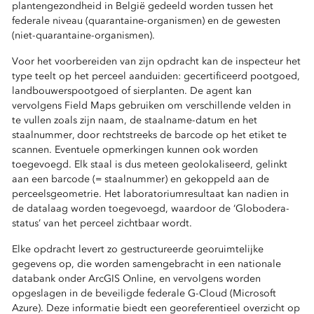
plantengezondheid in België gedeeld worden tussen het
federale niveau (quarantaine-organismen) en de gewesten
(niet-quarantaine-organismen).
Voor het voorbereiden van zijn opdracht kan de inspecteur het
type teelt op het perceel aanduiden: gecertificeerd pootgoed,
landbouwerspootgoed of sierplanten. De agent kan
vervolgens Field Maps gebruiken om verschillende velden in
te vullen zoals zijn naam, de staalname-datum en het
staalnummer, door rechtstreeks de barcode op het etiket te
scannen. Eventuele opmerkingen kunnen ook worden
toegevoegd. Elk staal is dus meteen geolokaliseerd, gelinkt
aan een barcode (= staalnummer) en gekoppeld aan de
perceelsgeometrie. Het laboratoriumresultaat kan nadien in
de datalaag worden toegevoegd, waardoor de ‘Globodera-
status’ van het perceel zichtbaar wordt.
Elke opdracht levert zo gestructureerde georuimtelijke
gegevens op, die worden samengebracht in een nationale
databank onder ArcGIS Online, en vervolgens worden
opgeslagen in de beveiligde federale G-Cloud (Microsoft
Azure). Deze informatie biedt een georeferentieel overzicht op