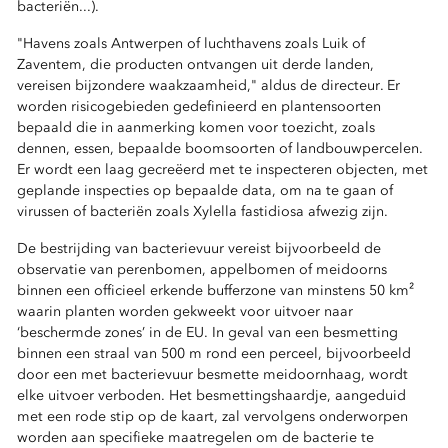
bacteriën...).
"Havens zoals Antwerpen of luchthavens zoals Luik of
Zaventem, die producten ontvangen uit derde landen,
vereisen bijzondere waakzaamheid," aldus de directeur. Er
worden risicogebieden gedefinieerd en plantensoorten
bepaald die in aanmerking komen voor toezicht, zoals
dennen, essen, bepaalde boomsoorten of landbouwpercelen.
Er wordt een laag gecreëerd met te inspecteren objecten, met
geplande inspecties op bepaalde data, om na te gaan of
virussen of bacteriën zoals Xylella fastidiosa afwezig zijn.
De bestrijding van bacterievuur vereist bijvoorbeeld de
observatie van perenbomen, appelbomen of meidoorns
binnen een officieel erkende bufferzone van minstens 50 km²
waarin planten worden gekweekt voor uitvoer naar
‘beschermde zones’ in de EU. In geval van een besmetting
binnen een straal van 500 m rond een perceel, bijvoorbeeld
door een met bacterievuur besmette meidoornhaag, wordt
elke uitvoer verboden. Het besmettingshaardje, aangeduid
met een rode stip op de kaart, zal vervolgens onderworpen
worden aan specifieke maatregelen om de bacterie te