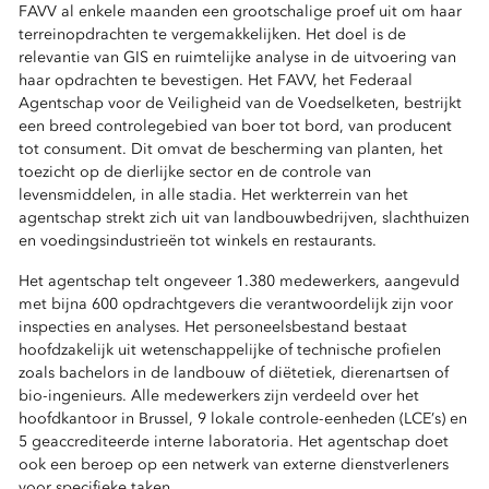
FAVV al enkele maanden een grootschalige proef uit om haar
terreinopdrachten te vergemakkelijken. Het doel is de
relevantie van GIS en ruimtelijke analyse in de uitvoering van
haar opdrachten te bevestigen. Het FAVV, het Federaal
Agentschap voor de Veiligheid van de Voedselketen, bestrijkt
een breed controlegebied van boer tot bord, van producent
tot consument. Dit omvat de bescherming van planten, het
toezicht op de dierlijke sector en de controle van
levensmiddelen, in alle stadia. Het werkterrein van het
agentschap strekt zich uit van landbouwbedrijven, slachthuizen
en voedingsindustrieën tot winkels en restaurants.
Het agentschap telt ongeveer 1.380 medewerkers, aangevuld
met bijna 600 opdrachtgevers die verantwoordelijk zijn voor
inspecties en analyses. Het personeelsbestand bestaat
hoofdzakelijk uit wetenschappelijke of technische profielen
zoals bachelors in de landbouw of diëtetiek, dierenartsen of
bio-ingenieurs. Alle medewerkers zijn verdeeld over het
hoofdkantoor in Brussel, 9 lokale controle-eenheden (LCE’s) en
5 geaccrediteerde interne laboratoria. Het agentschap doet
ook een beroep op een netwerk van externe dienstverleners
voor specifieke taken.