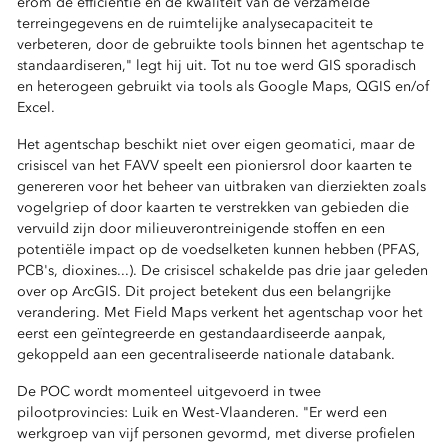
erom de efficiëntie en de kwaliteit van de verzamelde
terreingegevens en de ruimtelijke analysecapaciteit te
verbeteren, door de gebruikte tools binnen het agentschap te
standaardiseren," legt hij uit. Tot nu toe werd GIS sporadisch
en heterogeen gebruikt via tools als Google Maps, QGIS en/of
Excel.
Het agentschap beschikt niet over eigen geomatici, maar de
crisiscel van het FAVV speelt een pioniersrol door kaarten te
genereren voor het beheer van uitbraken van dierziekten zoals
vogelgriep of door kaarten te verstrekken van gebieden die
vervuild zijn door milieuverontreinigende stoffen en een
potentiële impact op de voedselketen kunnen hebben (PFAS,
PCB's, dioxines...). De crisiscel schakelde pas drie jaar geleden
over op ArcGIS. Dit project betekent dus een belangrijke
verandering. Met Field Maps verkent het agentschap voor het
eerst een geïntegreerde en gestandaardiseerde aanpak,
gekoppeld aan een gecentraliseerde nationale databank.
De POC wordt momenteel uitgevoerd in twee
pilootprovincies: Luik en West-Vlaanderen. "Er werd een
werkgroep van vijf personen gevormd, met diverse profielen