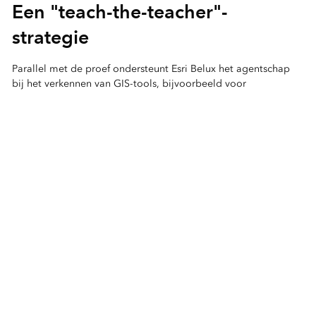
Een "teach-the-teacher"-
strategie
Parallel met de proef ondersteunt Esri Belux het agentschap
bij het verkennen van GIS-tools, bijvoorbeeld voor
gegevensverspreiding via ArcGIS Dashboards of ArcGIS Hub.
De huidige toepassingen richten zich op operationele
behoeften en de begeleiding is toegespitst op opleidingen
voor de centrale administratie en de lokale controle-
eenheden. "We hebben geen toegewijd GIS-team," herinnert
Michaël Colson. "We kiezen dus voor een teach-the-teacher-
aanpak om collega’s in de praktijk te helpen. Zo bouwen we
een netwerk op en kunnen we tientallen mensen opleiden
binnen ons budget."
Een van de inspecteurs stelt momenteel zeer praktische
technische fiches op die toekomstige gebruikers helpen bij het
opstellen van kaarten in ArcGIS/Field Maps binnen de
operationele eenheden. Het agentschap wil ook GIS-
verantwoordelijken aanstellen die stap voor stap expertise