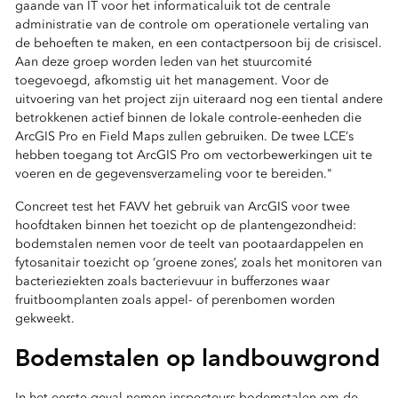
gaande van IT voor het informaticaluik tot de centrale
administratie van de controle om operationele vertaling van
de behoeften te maken, en een contactpersoon bij de crisiscel.
Aan deze groep worden leden van het stuurcomité
toegevoegd, afkomstig uit het management. Voor de
uitvoering van het project zijn uiteraard nog een tiental andere
betrokkenen actief binnen de lokale controle-eenheden die
ArcGIS Pro en Field Maps zullen gebruiken. De twee LCE’s
hebben toegang tot ArcGIS Pro om vectorbewerkingen uit te
voeren en de gegevensverzameling voor te bereiden."
Concreet test het FAVV het gebruik van ArcGIS voor twee
hoofdtaken binnen het toezicht op de plantengezondheid:
bodemstalen nemen voor de teelt van pootaardappelen en
fytosanitair toezicht op ‘groene zones’, zoals het monitoren van
bacterieziekten zoals bacterievuur in bufferzones waar
fruitboomplanten zoals appel- of perenbomen worden
gekweekt.
Bodemstalen op landbouwgrond
In het eerste geval nemen inspecteurs bodemstalen om de