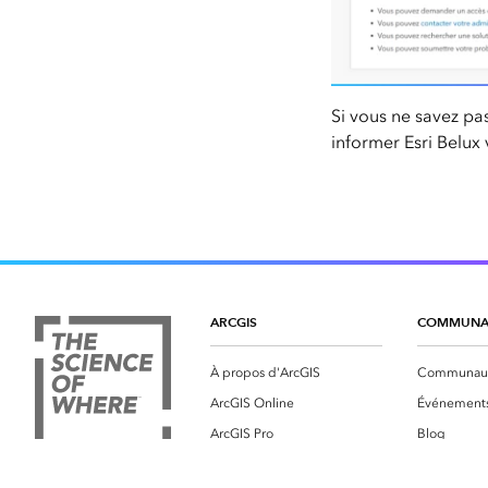
Si vous ne savez pas
informer Esri Belux
ARCGIS
COMMUNA
À propos d'ArcGIS
Communauté
ArcGIS Online
Événement
ArcGIS Pro
Blog
ArcGIS Enterprise