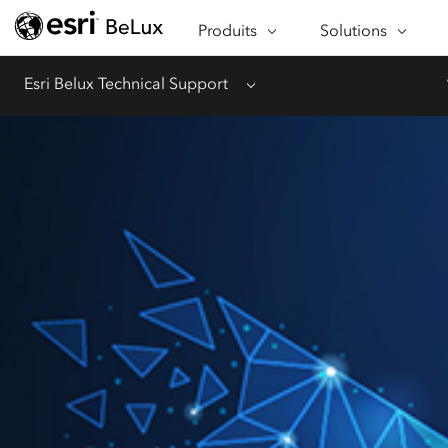
À PROPOS D'ARCGIS
SECTEURS D'ACTIV
Produits
Solutions
APPLICATIONS
FONCTIONNALITÉ
Esri Belux Technical Support
Menu
PROGRAMMES SPÉCIAUX