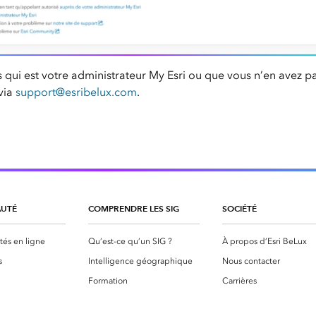
 qui est votre administrateur My Esri ou que vous n’en avez pa
 via
support@esribelux.com
.
UTÉ
COMPRENDRE LES SIG
SOCIÉTÉ
s en ligne
Qu’est-ce qu’un SIG ?
À propos d’Esri BeLux
s
Intelligence géographique
Nous contacter
Formation
Carrières
Maps We Love