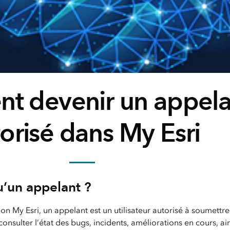
 devenir un appela
orisé dans My Esri
u’un appelant ?
on My Esri, un appelant est un utilisateur autorisé à soumett
onsulter l’état des bugs, incidents, améliorations en cours, ai