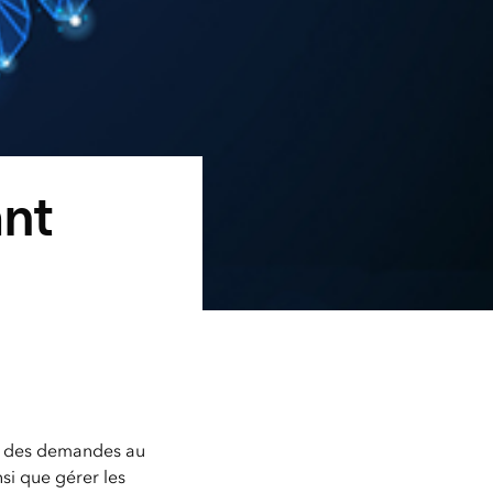
nt
re des demandes au
nsi que gérer les