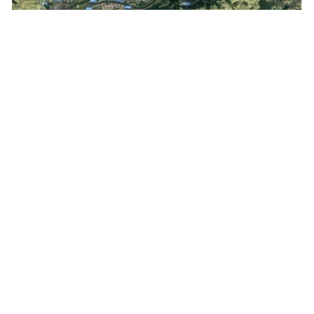
© AFSCA
Une stratégie teach-the-teacher
Parallèlement à l’expérimentation, Esri Belux aide l’Agence à
découvrir le potentiel des outils SIG par exemple pour la
diffusion des données à travers ArcGIS Dashboards ou ArcGIS
Hub. Pour l’heure, les usages focalisent surtout sur des besoins
opérationnels et l’accompagnement se concentre sur la mise
en place de formations à l’administration centrale et au sein
des unités locales de contrôle. « Nous n’avons pas d’équipe
SIG dédiée, rappelle Michaël Colson. Nous allons donc aider
nos collègues à la pratique en misant sur une stratégie
« teach-the-teacher ». Cela nous permettra de créer à terme un
« réseau » et ainsi pouvoir former des dizaines de personnes
tout en maitrisant nos budgets de formation. Par ailleurs, un
de nos inspecteurs d’une unité de contrôle crée actuellement
des fiches techniques très concrètes qui aideront les futurs
utilisateurs amenés à préparer des cartes au niveau des unités
opérationnelles dans ArcGIS/Fieldmap. Nous souhaitons