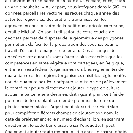
automatique d’une parcelle en bloc d'un hectare, et ce, selon
un angle souhaité. « Au départ, nous intégrons dans le SIG les
données parcellaires vectorielles reçues chaque année des
autorités régionales, déclarations transmises par les
agriculteurs dans le cadre de la politique agricole commune,
détaille Michaël Colson. L’utilisation de cette couche de
geodata permet de disposer de la géométrie des polygones
permettant de faciliter la préparation des couches pour le
travail d’échantillonnage sur le terrain. Ces échanges de
données entre autorités sont d’autant plus essentiels que les
compétences en santé végétale sont partagées, en Belgique,
entre le niveau fédéral (organismes nuisibles réglementés de
quarantaine) et les régions (organismes nuisibles réglementés
non de quarantaine). Pour préparer sa mission de prélèvement,
le contrôleur pourra directement ajouter le type de culture
auquel la parcelle sera destinée, distinguant plant certifié de
pommes de terre, plant fermier de pommes de terre ou
plantes ornementales. L’agent peut alors utiliser FieldMap
pour compléter différents champs en ajoutant son nom, la
date de prélèvement et le numéro d'échantillon, en scannant
directement le code-barre associé sur l’étiquette. Il peut
également ajouter toute remarque utile dans un champ dédié.